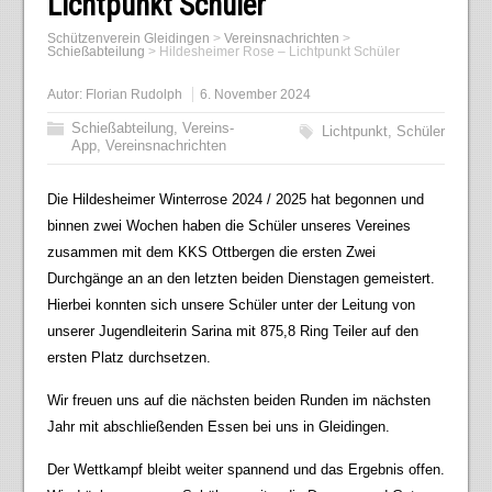
Lichtpunkt Schüler
Schützenverein Gleidingen
>
Vereinsnachrichten
>
Schießabteilung
>
Hildesheimer Rose – Lichtpunkt Schüler
Autor:
Florian Rudolph
6. November 2024
Schießabteilung
,
Vereins-
Lichtpunkt
,
Schüler
App
,
Vereinsnachrichten
Die Hildesheimer Winterrose 2024 / 2025 hat begonnen und
binnen zwei Wochen haben die Schüler unseres Vereines
zusammen mit dem KKS Ottbergen die ersten Zwei
Durchgänge an an den letzten beiden Dienstagen gemeistert.
Hierbei konnten sich unsere Schüler unter der Leitung von
unserer Jugendleiterin Sarina mit 875,8 Ring Teiler auf den
ersten Platz durchsetzen.
Wir freuen uns auf die nächsten beiden Runden im nächsten
Jahr mit abschließenden Essen bei uns in Gleidingen.
Der Wettkampf bleibt weiter spannend und das Ergebnis offen.